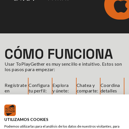
CÓMO FUNCIONA
Usar ToPlayGether es muy sencillo e intuitivo. Estos son
los pasos para empezar:
Regístrate
Configura
Explora
Chatea y
Coordina
en
tu perfil:
y únete:
comparte:
detalles
segundos:
agrega
navega
interactúa
y haz
crea tu
tus
por
con
nuevos
cuenta
deportes
eventos
otros
amigos
con
favoritos,
activos,
deportistas
mientras
nombre,
ubicación
torneos
usando
practicas
UTILIZAMOS COOKIES
email y
y nivel.
o grupos
nuestros
tu
Podemos utilizarlas para el análisis de los datos de nuestros visitantes, para
contraseña
Así la
de
chats.
deporte