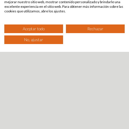
mejorar nuestro sitio web, mostrar contenido personalizado y brindarle una
(totalmente
app te
entrenamiento.
favorito.
excelente experiencia en el sitio web. Para obtener más información sobre las
gratis).
recomendará
Únete
cookies que utilizamos, abre los ajustes.
actividades
con un
ideales.
clic o
crea tus
Aceptar todo
Rechazar
propios
partidos
No, ajustar
con
fecha,
hora y
condiciones.
BENEFICIOS
CONEXIÓN