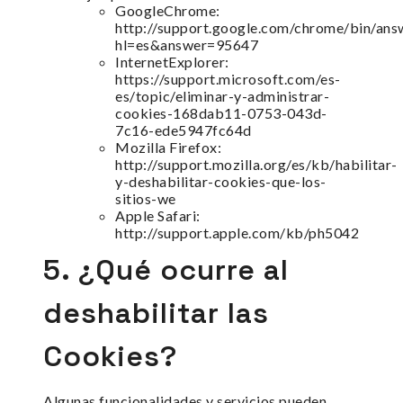
GoogleChrome:
http://support.google.com/chrome/bin/ans
hl=es&answer=95647
InternetExplorer:
https://support.microsoft.com/es-
es/topic/eliminar-y-administrar-
cookies-168dab11-0753-043d-
7c16-ede5947fc64d
Mozilla Firefox:
http://support.mozilla.org/es/kb/habilitar-
y-deshabilitar-cookies-que-los-
sitios-we
Apple Safari:
http://support.apple.com/kb/ph5042
5. ¿Qué ocurre al
deshabilitar las
Cookies?
Algunas funcionalidades y servicios pueden